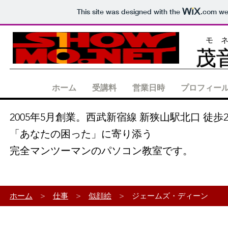
This site was designed with the
.com
web
モ 
茂
ホーム
受講料
営業日時
プロフィー
2005年5月創業。西武新宿線 新狭山駅北口 徒歩
「あなたの困った」に寄り添う
完全マンツーマンのパソコン教室です。
ホーム
>
仕事
>
似顔絵
> ジェームズ・ディーン