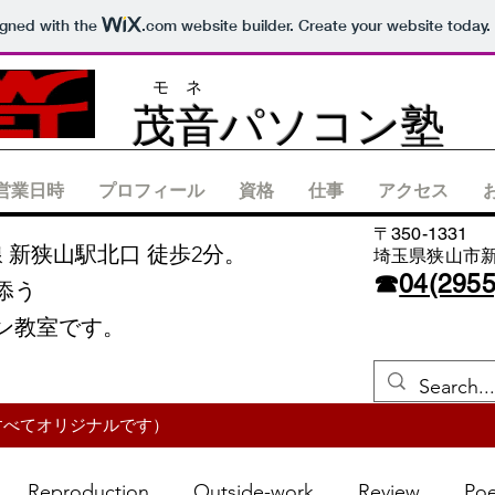
igned with the
.com
website builder. Create your website today.
モ ネ
茂音パソコン塾
営業日時
プロフィール
資格
仕事
アクセス
〒350-1331
線 新狭山駅北口 徒歩2分。
埼玉県狭山市新狭
​☎
04(295
添う
ン教室です。
すべてオリジナルです）
Reproduction
Outside-work
Review
Po