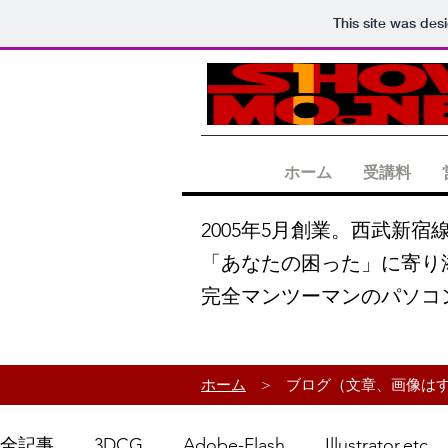
This site was des
ホーム
受講料
2005年5月創業。西武新宿
「あなたの困った」に寄り
完全マンツーマンのパソコ
ホーム
>
ブログ（文章、画像は
全記事
3DCG
Adobe-Flash
Illustrator,etc.